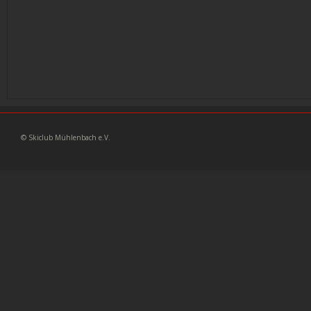
© Skiclub Mühlenbach e.V. 